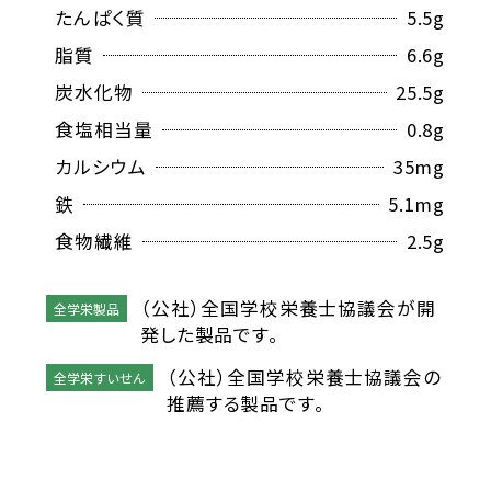
たんぱく質
5.5
g
脂質
6.6
g
炭水化物
25.5
g
食塩相当量
0.8
g
カルシウム
35
mg
鉄
5.1
mg
食物繊維
2.5
g
（公社）全国学校栄養士協議会が開
全学栄製品
発した製品です。
（公社）全国学校栄養士協議会の
全学栄すいせん
推薦する製品です。