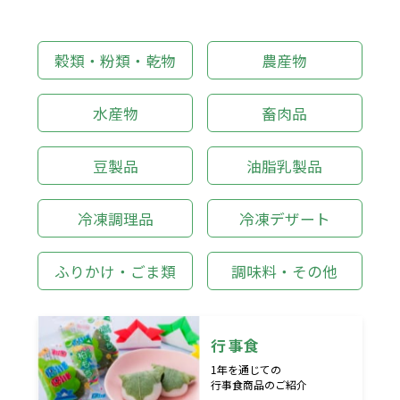
穀類・粉類・乾物
農産物
水産物
畜肉品
豆製品
油脂乳製品
冷凍調理品
冷凍デザート
ふりかけ・ごま類
調味料・その他
行事食
1年を通じての
行事食商品のご紹介