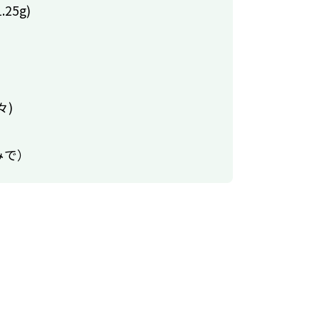
25g)
々)
みで）