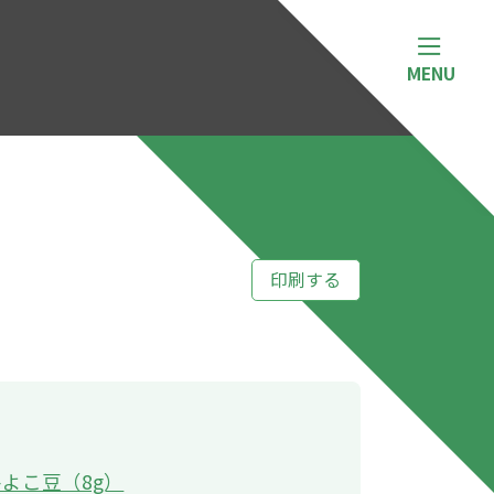
印刷する
ひよこ豆（8g）