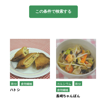
季節・行事食
この条件で検索する
春
夏
秋
冬
行事食
郷土料理
世界の料理
鉄分
食物繊維
カルシウム
鉄分
ハトシ
食物繊維
長崎ちゃんぽん