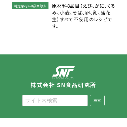
原材料8品目（えび、かに、くる
特定原材料8品目除去
全学栄製品・全学栄すいせん製品
み、小麦、そば、卵、乳、落花
生）すべて不使用のレシピで
学校給食用カルシウム米
す。
蒸し挽き割り大豆
白花豆&白いんげん豆ペースト
美ら海育ちもずく
スクール糸かまぼこ
株式会社 SN食品研究所
スクールちくわ
検索
全学栄 野菜ミックスボール
全学栄 枝豆とじゃこの元気ボール