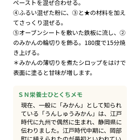
ペーストを混ぜ合わせる。
④ふるい混ぜた粉に、③と★の材料を加え
てさっくり混ぜる。
⑤オーブンシートを敷いた鉄板に流し、②
のみかんの輪切りを飾る。180度で15分焼
き上げる。
＊みかんの薄切りを煮たシロップをはけで
表面に塗ると甘味が増します。
ＳＮ栄養士ひとくちメモ
現在、一般に「みかん」として知られ
ている「うんしゅうみかん」は、江戸
時代に九州で偶然に生まれ、静岡県に
伝わりました。江戸時代中期に、岡部
町に植えられたのが最初といわれてい