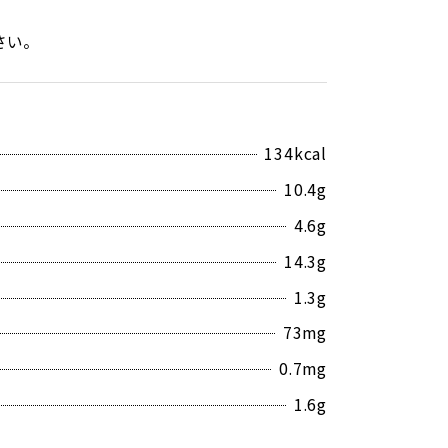
さい。
）
134
kcal
10.4
g
4.6
g
14.3
g
1.3
g
73
mg
0.7
mg
1.6
g