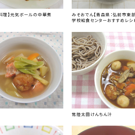
料理】元気ボールの中華煮
みそおでん【青森県：弘前市東
学校給食センターおすすめレシ
汁
常陸太田けんちん汁