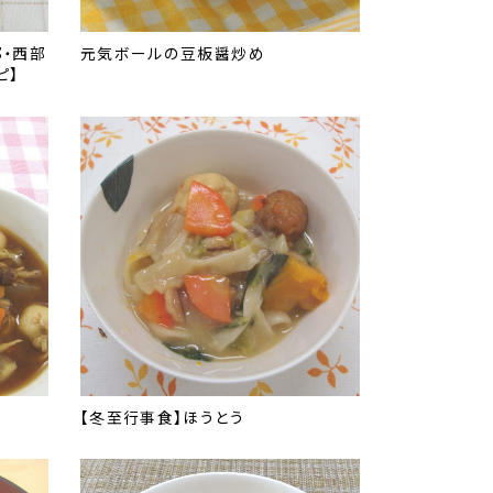
部・西部
元気ボールの豆板醤炒め
ピ】
【冬至行事食】ほうとう