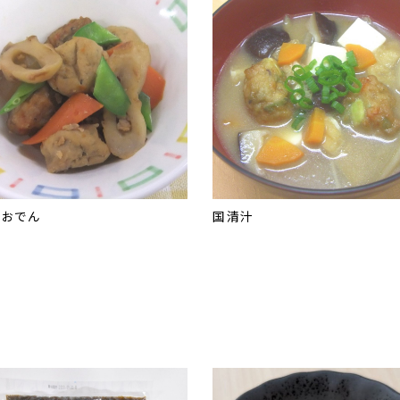
噌おでん
国清汁