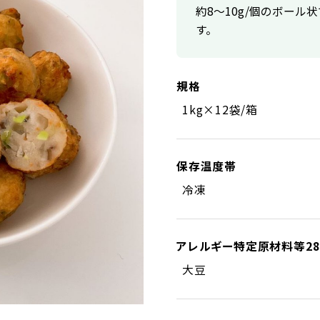
約8～10g/個のボー
す。
規格
1kg×12袋/箱
保存温度帯
冷凍
アレルギー特定原材料等2
大豆