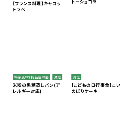
トーショコラ
【フランス料理】キャロッ
トラペ
特定原材料8品目除去
減塩
減塩
米粉の黒糖蒸しパン(ア
【こどもの日行事食】こい
レルギー対応)
のぼりケーキ