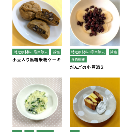
全学栄製品・全学栄すいせん製品
学校給食用カルシウム米
蒸し挽き割り大豆
白花豆&白いんげん豆ペースト
特定原材料8品目除去
減塩
特定原材料8品目除去
減塩
小豆入り黒糖米粉ケーキ
食物繊維
美ら海育ちもずく
だんごの小豆添え
スクール糸かまぼこ
スクールちくわ
全学栄 野菜ミックスボール
全学栄 枝豆とじゃこの元気ボール