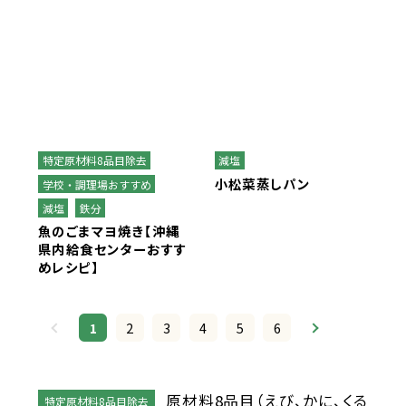
特定原材料8品目除去
減塩
小松菜蒸しパン
学校・調理場おすすめ
減塩
鉄分
魚のごまマヨ焼き【沖縄
県内給食センターおすす
めレシピ】
1
2
3
4
5
6
原材料8品目（えび、かに、くる
特定原材料8品目除去