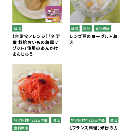
全学栄 救給ゴロゴロ野菜の煮物
全学栄 救給カレー
減塩
減塩
鉄分
食物繊維
全学栄 救給根菜汁
【非常食アレンジ】「全学
レンズ豆のヨーグルト和
栄 救給おいもの和風リ
え
ゾット」使用のあんかけ
全学栄 救給コーンポタージュ（玄米入
まんじゅう
り）
特定原材料8品目除去
減塩
特定原材料8品目除去
減塩
【フランス料理】米粉のガ
食物繊維