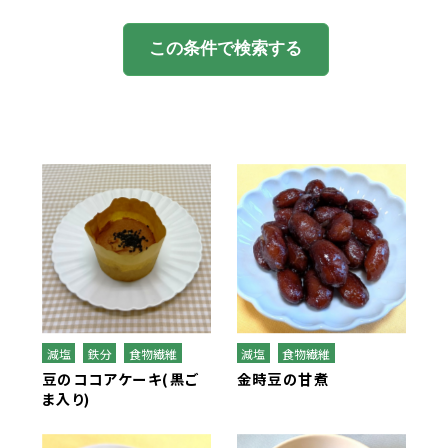
季節・行事食
この条件で検索する
春
夏
秋
冬
行事食
郷土料理
世界の料理
減塩
鉄分
食物繊維
減塩
食物繊維
豆のココアケーキ(黒ご
金時豆の甘煮
ま入り)