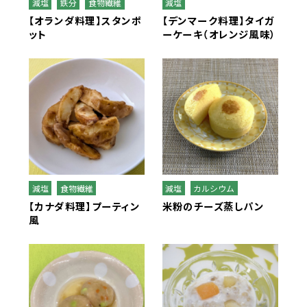
減塩
鉄分
食物繊維
減塩
全学栄 豚レバーチップ
【オランダ料理】スタンポ
【デンマーク料理】タイガ
ット
ーケーキ（オレンジ風味）
ソフトササミフレーク
ほぐしささみ（水煮）
スクールがんもどき
給食用毎日骨太MBPベビーチーズ
北海道シュレッドチーズ
減塩
食物繊維
減塩
カルシウム
【カナダ料理】プーティン
米粉のチーズ蒸しパン
クラスメイト
風
全学栄 ニューミートップ
全学栄 救給おいもの和風リゾット